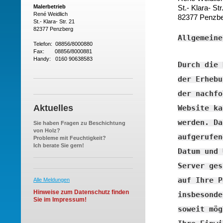
Malerbetrieb
St.- Klara- Str
René Weidlich
82377 Penzb
St.- Klara- Str. 21
82377 Penzberg
Allgemeine
Telefon: 08856/8000880
Fax: 08856/8000881
Handy: 0160 90638583
Durch die 
der Erhebu
der nachfo
Aktuelles
Website ka
werden. Da
Sie haben Fragen zu Beschichtung
von Holz?
aufgerufen
Probleme mit Feuchtigkeit?
Ich berate Sie gern!
Datum und 
Server ges
auf Ihre P
Alle Meldungen
Hinweise zum Datenschutz finden
insbesonde
Sie im Impressum!
soweit mög