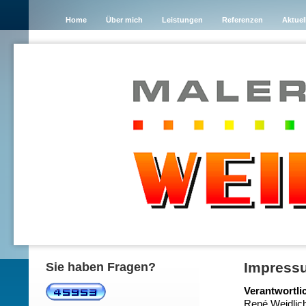
Home
Über mich
Leistungen
Referenzen
Aktuel
Impress
Sie haben Fragen?
Verantwortli
René Weidlic