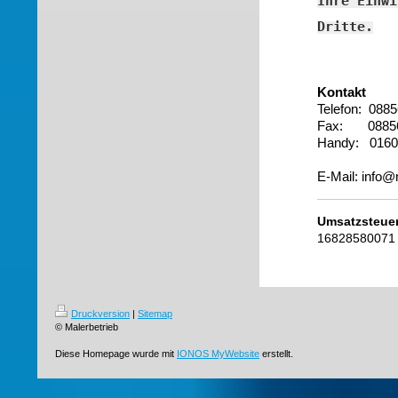
Ihre Einwi
Dritte.
Kontakt
Telefon: 088
Fax: 08856
Handy: 0160
E-Mail: info@
Umsatzsteuer
16828580071
Druckversion
|
Sitemap
© Malerbetrieb
Diese Homepage wurde mit
IONOS MyWebsite
erstellt.